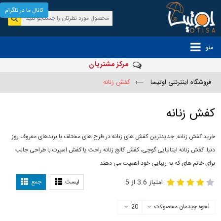
کانال ما در تلگرام
منو
مرکز مشتریان
فروشگاه اینترنتی اوتیسا
—›
کفش زنانه
کفش زنانه
خرید کفش زنانه. جدیدترین کفش های زنانه در طرح های مختلف با برندهای معروف روز
دنیا. کفش زنانه ایتالیایی گوچی، کفش کالج زنانه راحت یا کفش اسپرت با طراحی جالب
برای خانم های که به زیبایی خود اهمیت می دهند.
-
مدل کفش دخترانه
مدل کفش زنانه
امتیاز 3.6 از 5
لیست
جمع
|
نحوه چیدمان محصولات
20