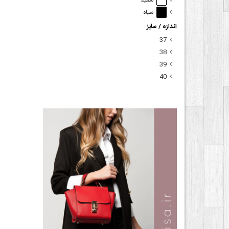
سفید
سیاه
اندازه / سایز
37
38
39
40