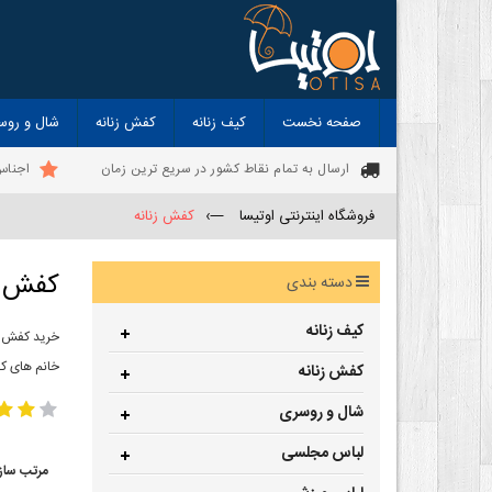
صفحه نخست
کیف زنانه
کفش زنانه
شال و روس
ارسال به تمام نقاط کشور در سریع ترین زمان
اجناس
فروشگاه اینترنتی اوتیسا
—›
کفش زنانه
کفش ز
دسته بندی
کیف زنانه
خرید کفش زن
خانم های ک
کفش زنانه
شال و روسری
لباس مجلسی
مرتب ساز