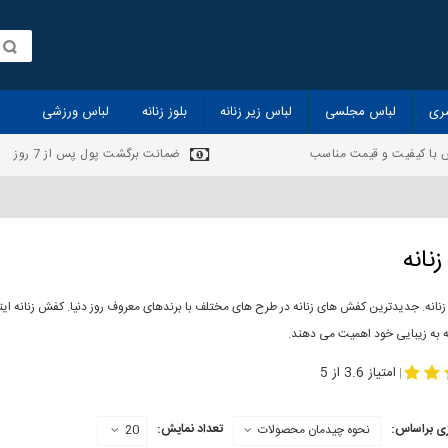
ری
لباس مجلسی
لباس زیر زنانه
بلوز زنانه
لباس ورزشی
 با کیفیت و قیمت مناسب
ضمانت برگشت پول پس از 7 روز
نانه
انه. جدیدترین کفش های زنانه در طرح های مختلف با برندهای معروف روز دنیا. کفش زنانه ایت
ه به زیبایی خود اهمیت می دهند.
-
مدل کفش دخترانه
مدل کفش زنانه
امتیاز 3.6 از 5
|
ی براساس:
تعداد نمایش:
نحوه چیدمان محصولات
20