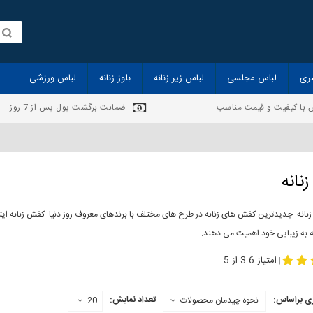
ری
لباس مجلسی
لباس زیر زنانه
بلوز زنانه
لباس ورزشی
 با کیفیت و قیمت مناسب
ضمانت برگشت پول پس از 7 روز
نانه
انه. جدیدترین کفش های زنانه در طرح های مختلف با برندهای معروف روز دنیا. کفش زنانه ایت
ه به زیبایی خود اهمیت می دهند.
-
مدل کفش دخترانه
مدل کفش زنانه
امتیاز 3.6 از 5
|
ی براساس:
تعداد نمایش:
نحوه چیدمان محصولات
20