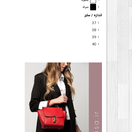
سفید
سیاه
اندازه / سایز
37
38
39
40