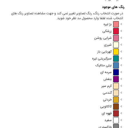
رنگ های موجود
در صورت انتخاب رنگ، رنگ تصاویر تغییر نمی کند و جهت مشاهده تصاویر رنگ های
انتخاب شده لطفا وارد محصول مد نظر خود شوید.
بژ تیره
زرشکی
شرابی روشن
شیری
کهربایی باز
سبزکبریتی تیره
نیلی متالیک
سرمه ای
بنفش
کرم سیر
گندمی
خردلی
کاکائویی
قهوه ای
سفید
خاکستری