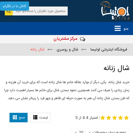
کانال ما در تلگرام
منو
مرکز مشتریان
فروشگاه اینترنتی اوتیسا
—›
شال و روسری
—›
شال زنانه
شال زنانه
خرید شال زنانه. یکی دیگر از موارد علاقه خانم ها شال زنانه است که برای خرید آن هزینه و
زمان زیادی را صرف می کنند همچنین نحوه بستن شال برای خانم ها بسیار اهمیت دارد چرا
که طرز بستن شال زنانه آن هم به صورت حرفه ای ظاهر و چهر فرد را زیباتر نشان می دهد.
-
مدل جدید شال
مدل بستن شال
امتیاز 4.4 از 5
لیست
جمع
|
نحوه چیدمان محصولات
20