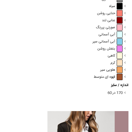
سیاه
حنایی روشن
عنابی تند
صورتی پررنگ
آبی آسمانی
آبی آسمانی سیر
بنفش روشن
کاهی
کرم
هلویی سیر
قهوه ای متوسط
اندازه / سایز
170 در 60