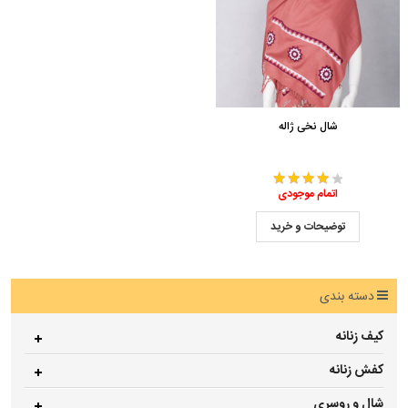
شال نخی ژاله
اتمام موجودی
توضیحات و خرید
دسته بندی
کیف زنانه
کفش زنانه
شال و روسری