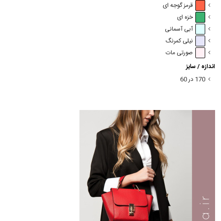
قرمز گوجه ای
خزه ای
آبی آسمانی
نیلی کمرنگ
صورتی مات
اندازه / سایز
170 در 60