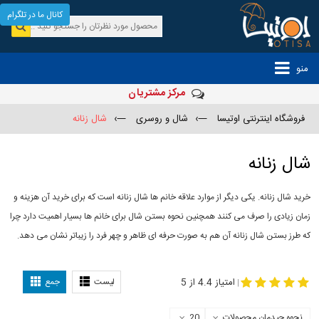
کانال ما در تلگرام
منو
مرکز مشتریان
فروشگاه اینترنتی اوتیسا
—›
شال و روسری
—›
شال زنانه
شال زنانه
خرید شال زنانه. یکی دیگر از موارد علاقه خانم ها شال زنانه است که برای خرید آن هزینه و
زمان زیادی را صرف می کنند همچنین نحوه بستن شال برای خانم ها بسیار اهمیت دارد چرا
که طرز بستن شال زنانه آن هم به صورت حرفه ای ظاهر و چهر فرد را زیباتر نشان می دهد.
-
مدل جدید شال
مدل بستن شال
امتیاز 4.4 از 5
لیست
جمع
|
نحوه چیدمان محصولات
20