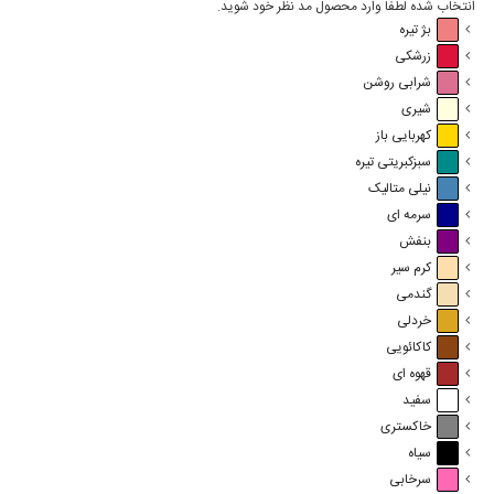
انتخاب شده لطفا وارد محصول مد نظر خود شوید.
بژ تیره
زرشکی
شرابی روشن
شیری
کهربایی باز
سبزکبریتی تیره
نیلی متالیک
سرمه ای
بنفش
کرم سیر
گندمی
خردلی
کاکائویی
قهوه ای
سفید
خاکستری
سیاه
سرخابی