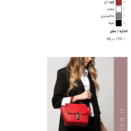
قهوه ای
سفید
خاکستری
سیاه
اندازه / سایز
170 در 60