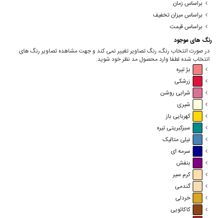
براساس زمان
براساس میزان تخفیف
براساس قیمت
رنگ های موجود
در صورت انتخاب رنگ، رنگ تصاویر تغییر نمی کند و جهت مشاهده تصاویر رنگ های
انتخاب شده لطفا وارد محصول مد نظر خود شوید.
بژ تیره
زرشکی
شرابی روشن
شیری
کهربایی باز
سبزکبریتی تیره
نیلی متالیک
سرمه ای
بنفش
کرم سیر
گندمی
خردلی
کاکائویی