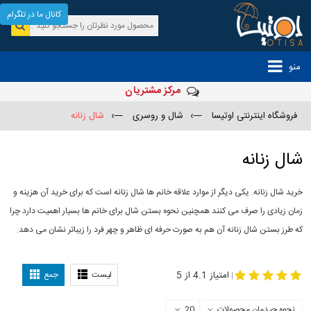
کانال ما در تلگرام
منو
مرکز مشتریان
فروشگاه اینترنتی اوتیسا
—›
شال و روسری
—›
شال زنانه
شال زنانه
خرید شال زنانه. یکی دیگر از موارد علاقه خانم ها شال زنانه است که برای خرید آن هزینه و
زمان زیادی را صرف می کنند همچنین نحوه بستن شال برای خانم ها بسیار اهمیت دارد چرا
که طرز بستن شال زنانه آن هم به صورت حرفه ای ظاهر و چهر فرد را زیباتر نشان می دهد.
-
مدل جدید شال
مدل بستن شال
امتیاز 4.1 از 5
لیست
جمع
|
نحوه چیدمان محصولات
20