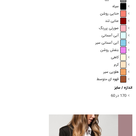
سیاه
حنایی روشن
عنابی تند
صورتی پررنگ
آبی آسمانی
آبی آسمانی سیر
بنفش روشن
کاهی
کرم
هلویی سیر
قهوه ای متوسط
اندازه / سایز
170 در 60