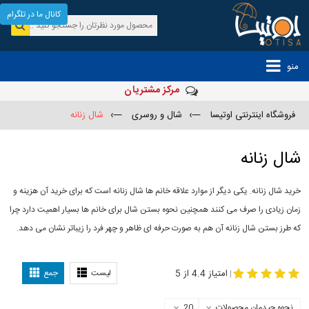
کانال ما در تلگرام
منو
مرکز مشتریان
فروشگاه اینترنتی اوتیسا
—›
شال و روسری
—›
شال زنانه
شال زنانه
خرید شال زنانه. یکی دیگر از موارد علاقه خانم ها شال زنانه است که برای خرید آن هزینه و
زمان زیادی را صرف می کنند همچنین نحوه بستن شال برای خانم ها بسیار اهمیت دارد چرا
که طرز بستن شال زنانه آن هم به صورت حرفه ای ظاهر و چهر فرد را زیباتر نشان می دهد.
-
مدل جدید شال
مدل بستن شال
امتیاز 4.4 از 5
لیست
جمع
|
نحوه چیدمان محصولات
20