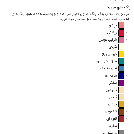
رنگ های موجود
در صورت انتخاب رنگ، رنگ تصاویر تغییر نمی کند و جهت مشاهده تصاویر رنگ های
انتخاب شده لطفا وارد محصول مد نظر خود شوید.
بژ تیره
زرشکی
شرابی روشن
شیری
کهربایی باز
سبزکبریتی تیره
نیلی متالیک
سرمه ای
بنفش
کرم سیر
گندمی
خردلی
کاکائویی
قهوه ای
سفید
خاکستری