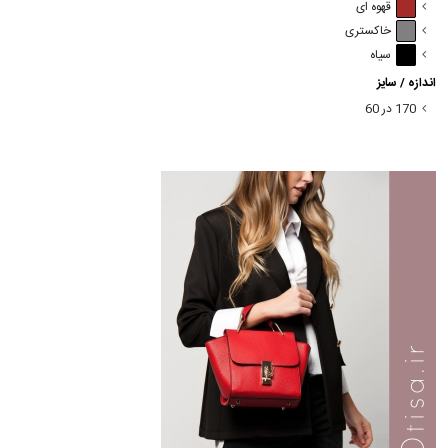
قهوه ای
خاکستری
سیاه
اندازه / سایز
170 در 60