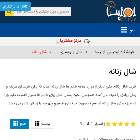
کانال ما در تلگرام
منو
مرکز مشتریان
فروشگاه اینترنتی اوتیسا
—›
شال و روسری
—›
شال زنانه
شال زنانه
خرید شال زنانه. یکی دیگر از موارد علاقه خانم ها شال زنانه است که برای خرید آن هزینه و
زمان زیادی را صرف می کنند همچنین نحوه بستن شال برای خانم ها بسیار اهمیت دارد چرا
که طرز بستن شال زنانه آن هم به صورت حرفه ای ظاهر و چهر فرد را زیباتر نشان می دهد.
-
مدل جدید شال
مدل بستن شال
امتیاز 4.1 از 5
لیست
جمع
|
نحوه چیدمان محصولات
20