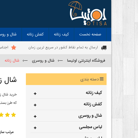
صفحه نخست
کیف زنانه
کفش زنانه
شال و روس
ارسال به تمام نقاط کشور در سریع ترین زمان
اجناس
فروشگاه اینترنتی اوتیسا
—›
شال و روسری
—›
شال زنانه
شال زن
دسته بندی
کیف زنانه
خرید شال زن
که طرز بستن
کفش زنانه
شال و روسری
لباس مجلسی
مرتب ساز