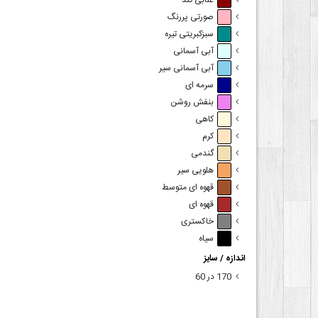
عنابی تند
صورتی پررنگ
سبزکبریتی تیره
آبی آسمانی
آبی آسمانی سیر
سرمه ای
بنفش روشن
کاهی
کرم
گندمی
هلویی سیر
قهوه ای متوسط
قهوه ای
خاکستری
سیاه
اندازه / سایز
170 در 60