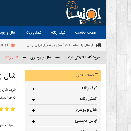
صفحه نخست
کیف زنانه
کفش زنانه
شال و روس
ارسال به تمام نقاط کشور در سریع ترین زمان
اجناس
فروشگاه اینترنتی اوتیسا
—›
شال و روسری
—›
شال زنانه
شال زن
دسته بندی
کیف زنانه
خرید شال زن
که طرز بستن
کفش زنانه
شال و روسری
لباس مجلسی
مرتب ساز