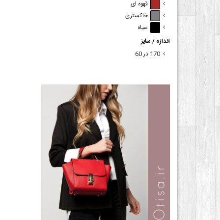
قهوه ای
خاکستری
سیاه
اندازه / سایز
170 در 60