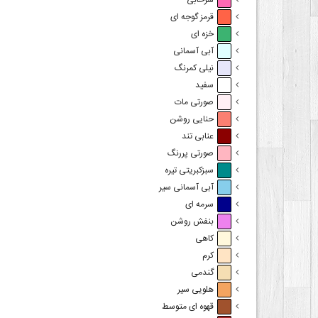
سرخابی
قرمز گوجه ای
خزه ای
آبی آسمانی
نیلی کمرنگ
سفید
صورتی مات
حنایی روشن
عنابی تند
صورتی پررنگ
سبزکبریتی تیره
آبی آسمانی سیر
سرمه ای
بنفش روشن
کاهی
کرم
گندمی
هلویی سیر
قهوه ای متوسط