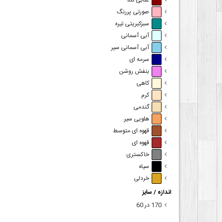
عنابی تند
صورتی پررنگ
سبزکبریتی تیره
آبی آسمانی
آبی آسمانی سیر
سرمه ای
بنفش روشن
کاهی
کرم
گندمی
هلویی سیر
قهوه ای متوسط
قهوه ای
خاکستری
سیاه
خردلی
اندازه / سایز
170 در 60