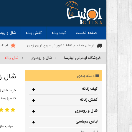
صفحه نخست
کیف زنانه
کفش زنانه
شال و روس
ارسال به تمام نقاط کشور در سریع ترین زمان
اجناس
فروشگاه اینترنتی اوتیسا
—›
شال و روسری
—›
شال زنانه
شال زن
دسته بندی
کیف زنانه
خرید شال زن
که طرز بستن
کفش زنانه
شال و روسری
لباس مجلسی
مرتب ساز