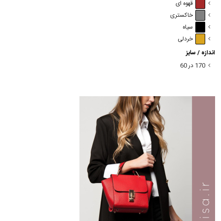
قهوه ای
خاکستری
سیاه
خردلی
اندازه / سایز
170 در 60