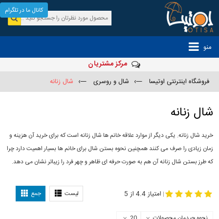
کانال ما در تلگرام
منو
مرکز مشتریان
فروشگاه اینترنتی اوتیسا
—›
شال و روسری
—›
شال زنانه
شال زنانه
خرید شال زنانه. یکی دیگر از موارد علاقه خانم ها شال زنانه است که برای خرید آن هزینه و
زمان زیادی را صرف می کنند همچنین نحوه بستن شال برای خانم ها بسیار اهمیت دارد چرا
که طرز بستن شال زنانه آن هم به صورت حرفه ای ظاهر و چهر فرد را زیباتر نشان می دهد.
-
مدل جدید شال
مدل بستن شال
امتیاز 4.4 از 5
لیست
جمع
|
نحوه چیدمان محصولات
20