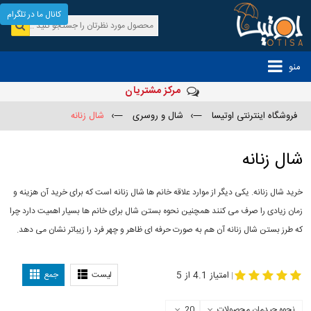
کانال ما در تلگرام
منو
مرکز مشتریان
فروشگاه اینترنتی اوتیسا
—›
شال و روسری
—›
شال زنانه
شال زنانه
خرید شال زنانه. یکی دیگر از موارد علاقه خانم ها شال زنانه است که برای خرید آن هزینه و
زمان زیادی را صرف می کنند همچنین نحوه بستن شال برای خانم ها بسیار اهمیت دارد چرا
که طرز بستن شال زنانه آن هم به صورت حرفه ای ظاهر و چهر فرد را زیباتر نشان می دهد.
-
مدل جدید شال
مدل بستن شال
امتیاز 4.1 از 5
لیست
جمع
|
نحوه چیدمان محصولات
20