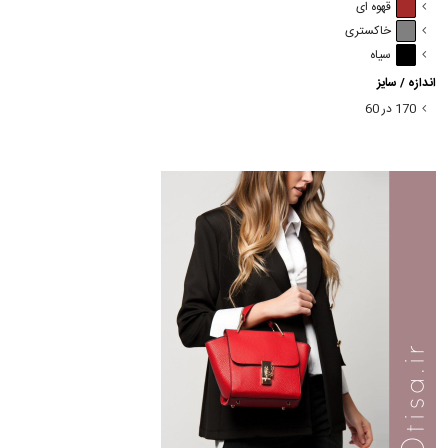
قهوه ای
خاکستری
سیاه
اندازه / سایز
170 در 60