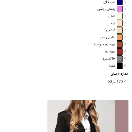
سرمه ای
بنفش روشن
کاهی
کرم
گندمی
هلویی سیر
قهوه ای متوسط
قهوه ای
خاکستری
سیاه
اندازه / سایز
170 در 60