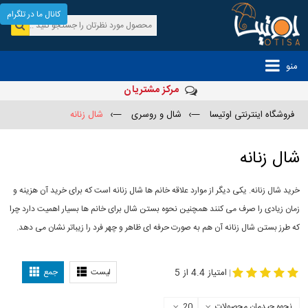
کانال ما در تلگرام
منو
مرکز مشتریان
فروشگاه اینترنتی اوتیسا
—›
شال و روسری
—›
شال زنانه
شال زنانه
خرید شال زنانه. یکی دیگر از موارد علاقه خانم ها شال زنانه است که برای خرید آن هزینه و
زمان زیادی را صرف می کنند همچنین نحوه بستن شال برای خانم ها بسیار اهمیت دارد چرا
که طرز بستن شال زنانه آن هم به صورت حرفه ای ظاهر و چهر فرد را زیباتر نشان می دهد.
-
مدل جدید شال
مدل بستن شال
امتیاز 4.4 از 5
لیست
جمع
|
نحوه چیدمان محصولات
20