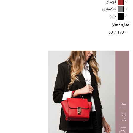
قهوه ای
خاکستری
سیاه
اندازه / سایز
170 در 60