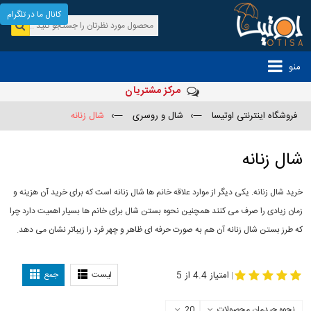
کانال ما در تلگرام
منو
مرکز مشتریان
فروشگاه اینترنتی اوتیسا
—›
شال و روسری
—›
شال زنانه
شال زنانه
خرید شال زنانه. یکی دیگر از موارد علاقه خانم ها شال زنانه است که برای خرید آن هزینه و
زمان زیادی را صرف می کنند همچنین نحوه بستن شال برای خانم ها بسیار اهمیت دارد چرا
که طرز بستن شال زنانه آن هم به صورت حرفه ای ظاهر و چهر فرد را زیباتر نشان می دهد.
-
مدل جدید شال
مدل بستن شال
امتیاز 4.4 از 5
لیست
جمع
|
نحوه چیدمان محصولات
20