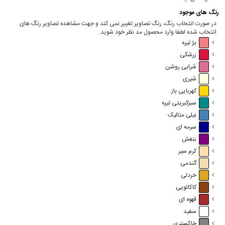
رنگ های موجود
در صورت انتخاب رنگ، رنگ تصاویر تغییر نمی کند و جهت مشاهده تصاویر رنگ های
انتخاب شده لطفا وارد محصول مد نظر خود شوید.
بژ تیره
زرشکی
شرابی روشن
شیری
کهربایی باز
سبزکبریتی تیره
نیلی متالیک
سرمه ای
بنفش
کرم سیر
گندمی
خردلی
کاکائویی
قهوه ای
سفید
خاکستری