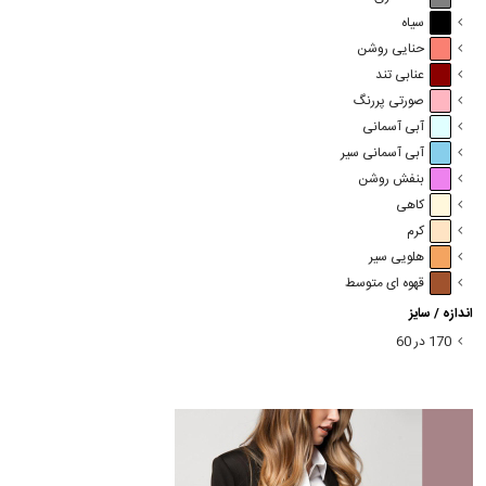
سیاه
حنایی روشن
عنابی تند
صورتی پررنگ
آبی آسمانی
آبی آسمانی سیر
بنفش روشن
کاهی
کرم
هلویی سیر
قهوه ای متوسط
اندازه / سایز
170 در 60