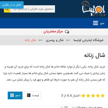
کانال ما در تلگرام
منو
مرکز مشتریان
فروشگاه اینترنتی اوتیسا
—›
شال و روسری
—›
شال زنانه
شال زنانه
خرید شال زنانه. یکی دیگر از موارد علاقه خانم ها شال زنانه است که برای خرید آن هزینه و
زمان زیادی را صرف می کنند همچنین نحوه بستن شال برای خانم ها بسیار اهمیت دارد چرا
که طرز بستن شال زنانه آن هم به صورت حرفه ای ظاهر و چهر فرد را زیباتر نشان می دهد.
-
مدل جدید شال
مدل بستن شال
امتیاز 4.4 از 5
لیست
جمع
|
نحوه چیدمان محصولات
20