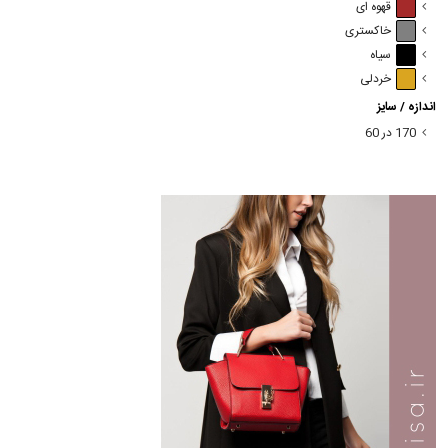
قهوه ای
خاکستری
سیاه
خردلی
اندازه / سایز
170 در 60