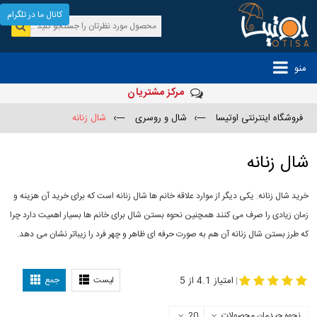
کانال ما در تلگرام
منو
مرکز مشتریان
فروشگاه اینترنتی اوتیسا
—›
شال و روسری
—›
شال زنانه
شال زنانه
خرید شال زنانه. یکی دیگر از موارد علاقه خانم ها شال زنانه است که برای خرید آن هزینه و
زمان زیادی را صرف می کنند همچنین نحوه بستن شال برای خانم ها بسیار اهمیت دارد چرا
که طرز بستن شال زنانه آن هم به صورت حرفه ای ظاهر و چهر فرد را زیباتر نشان می دهد.
-
مدل جدید شال
مدل بستن شال
امتیاز 4.1 از 5
لیست
جمع
|
نحوه چیدمان محصولات
20