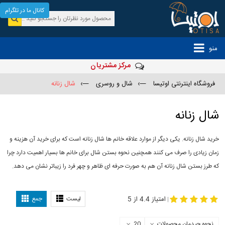
کانال ما در تلگرام
منو
مرکز مشتریان
فروشگاه اینترنتی اوتیسا
—›
شال و روسری
—›
شال زنانه
شال زنانه
خرید شال زنانه. یکی دیگر از موارد علاقه خانم ها شال زنانه است که برای خرید آن هزینه و
زمان زیادی را صرف می کنند همچنین نحوه بستن شال برای خانم ها بسیار اهمیت دارد چرا
که طرز بستن شال زنانه آن هم به صورت حرفه ای ظاهر و چهر فرد را زیباتر نشان می دهد.
-
مدل جدید شال
مدل بستن شال
امتیاز 4.4 از 5
لیست
جمع
|
نحوه چیدمان محصولات
20