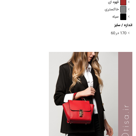
قهوه ای
خاکستری
سیاه
اندازه / سایز
170 در 60