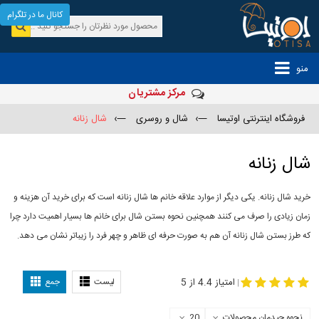
کانال ما در تلگرام
منو
مرکز مشتریان
فروشگاه اینترنتی اوتیسا
—›
شال و روسری
—›
شال زنانه
شال زنانه
خرید شال زنانه. یکی دیگر از موارد علاقه خانم ها شال زنانه است که برای خرید آن هزینه و
زمان زیادی را صرف می کنند همچنین نحوه بستن شال برای خانم ها بسیار اهمیت دارد چرا
که طرز بستن شال زنانه آن هم به صورت حرفه ای ظاهر و چهر فرد را زیباتر نشان می دهد.
-
مدل جدید شال
مدل بستن شال
امتیاز 4.4 از 5
لیست
جمع
|
نحوه چیدمان محصولات
20