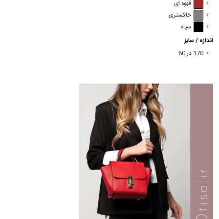
قهوه ای
خاکستری
سیاه
اندازه / سایز
170 در 60