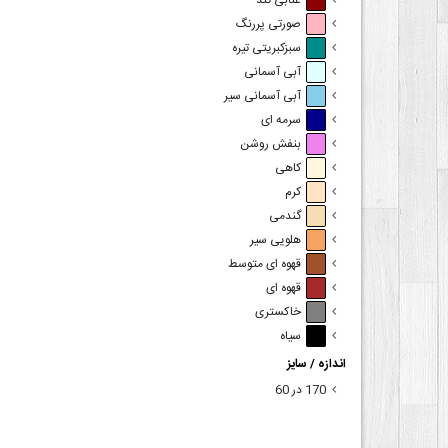
عنابی تند
صورتی پررنگ
سبزکبریتی تیره
آبی آسمانی
آبی آسمانی سیر
سرمه ای
بنفش روشن
کاهی
کرم
گندمی
هلویی سیر
قهوه ای متوسط
قهوه ای
خاکستری
سیاه
اندازه / سایز
170 در 60