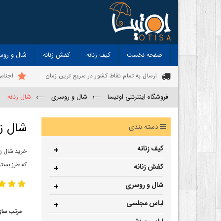
صفحه نخست
کیف زنانه
کفش زنانه
شال و روس
ارسال به تمام نقاط کشور در سریع ترین زمان
اجناس
فروشگاه اینترنتی اوتیسا
—›
شال و روسری
—›
شال زنانه
شال زن
دسته بندی
کیف زنانه
خرید شال زن
که طرز بستن
کفش زنانه
شال و روسری
لباس مجلسی
مرتب ساز