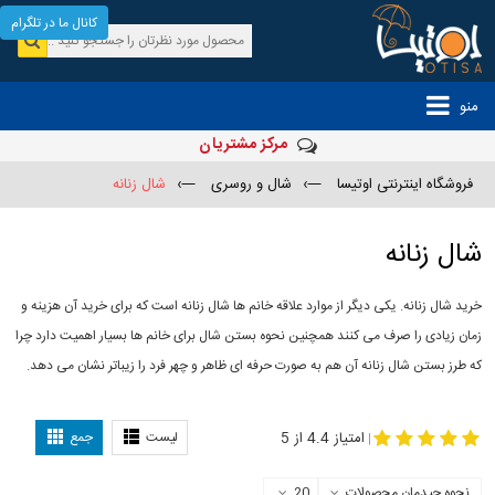
کانال ما در تلگرام
منو
مرکز مشتریان
فروشگاه اینترنتی اوتیسا
—›
شال و روسری
—›
شال زنانه
شال زنانه
خرید شال زنانه. یکی دیگر از موارد علاقه خانم ها شال زنانه است که برای خرید آن هزینه و
زمان زیادی را صرف می کنند همچنین نحوه بستن شال برای خانم ها بسیار اهمیت دارد چرا
که طرز بستن شال زنانه آن هم به صورت حرفه ای ظاهر و چهر فرد را زیباتر نشان می دهد.
-
مدل جدید شال
مدل بستن شال
امتیاز 4.4 از 5
لیست
جمع
|
نحوه چیدمان محصولات
20