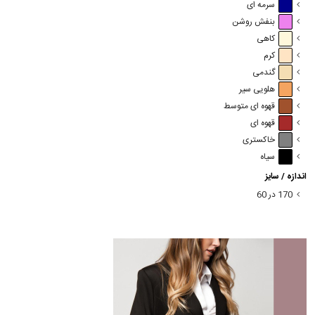
سرمه ای
بنفش روشن
کاهی
کرم
گندمی
هلویی سیر
قهوه ای متوسط
قهوه ای
خاکستری
سیاه
اندازه / سایز
170 در 60