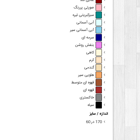
عنابی تند
صورتی پررنگ
سبزکبریتی تیره
آبی آسمانی
آبی آسمانی سیر
سرمه ای
بنفش روشن
کاهی
کرم
گندمی
هلویی سیر
قهوه ای متوسط
قهوه ای
خاکستری
سیاه
اندازه / سایز
170 در 60