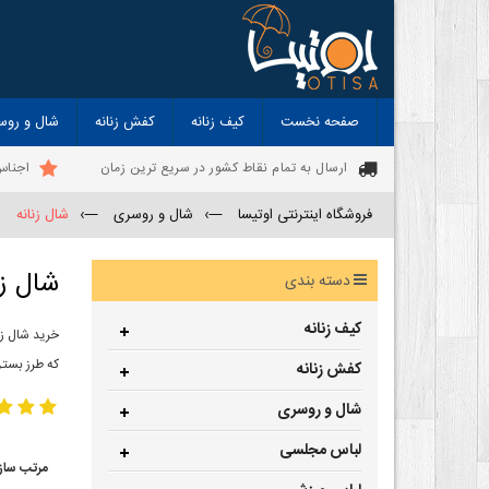
صفحه نخست
کیف زنانه
کفش زنانه
شال و روس
ارسال به تمام نقاط کشور در سریع ترین زمان
اجناس
فروشگاه اینترنتی اوتیسا
—›
شال و روسری
—›
شال زنانه
شال زن
دسته بندی
کیف زنانه
خرید شال زن
که طرز بستن
کفش زنانه
شال و روسری
لباس مجلسی
مرتب ساز